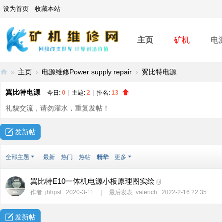
设为首页
收藏本站
主页
矿机
电
»
主页
›
电源维修Power supply repair
›
翼比特电源
矿
翼比特电源
今日:
0
|
主题:
2
|
排名:
13
机
礼貌交流，请勿灌水，重复发帖！
维
修
发新帖
网
全部主题
最新
热门
热帖
精华
更多
-
A
翼比特E10一体机电源小板原理图实绘
SI
作者:
jhhpst
2020-3-11
|
最后发表:
valerich
2022-2-16 22:35
C
mi
发新帖