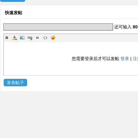
ne
快速发帖
r r
ep
还可输入
80
air
您需要登录后才可以发帖
登录
|
注
发表帖子