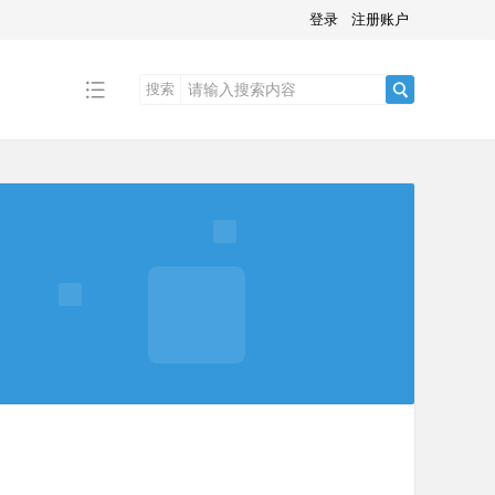
登录
注册账户
搜索
搜
索