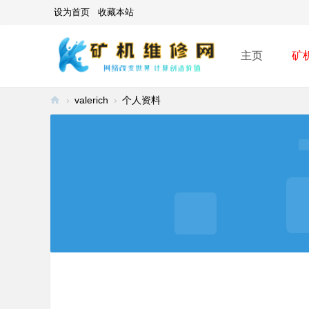
设为首页
收藏本站
主页
矿
›
valerich
›
个人资料
矿
机
维
修
网
-
A
SI
C
mi