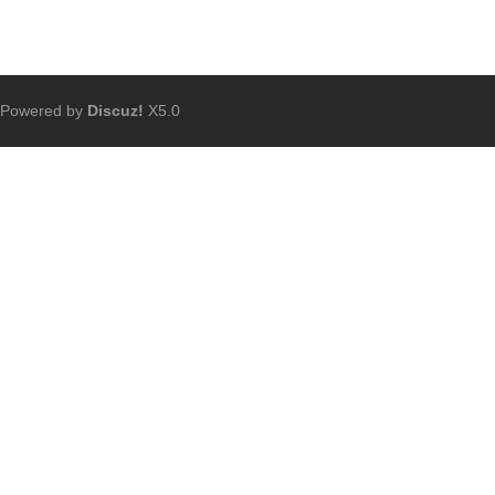
Powered by
Discuz!
X5.0