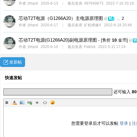
作者:
jhhpst
2020-6-13
|
最后发表:
497640673
2022-7-16 20:18
ne
r r
芯动T2T电源（G1266A20）主电源原理图
...
2
ep
作者:
jhhpst
2020-6-17
|
最后发表:
矿机维修X
2022-6-18 20:48
air
芯动T2T电源(G1266A20)副电源原理图
- [售价
10
金币]
作者:
jhhpst
2020-6-10
|
最后发表:
Patrick
2022-5-11 17:24
发新帖
快速发帖
还可输入
80
您需要登录后才可以发帖
登录
|
注