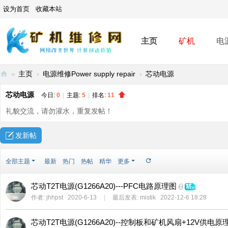
设为首页
收藏本站
主页
矿机
电
»
主页
›
电源维修Power supply repair
›
芯动电源
矿
芯动电源
今日:
0
|
主题:
5
|
排名:
11
机
礼貌交流，请勿灌水，重复发帖！
维
修
发新帖
网
全部主题
最新
热门
热帖
精华
更多
-
A
芯动T2T电源(G1266A20)---PFC电路原理图
SI
作者:
jhhpst
2020-6-13
|
最后发表:
mistik
2022-12-6 18:28
C
mi
芯动T2T电源(G1266A20)--控制板和矿机风扇+12V供电原