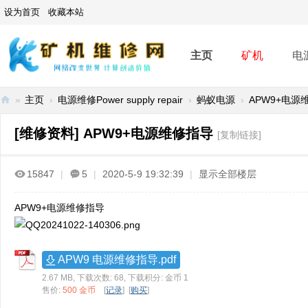
设为首页
收藏本站
主页
矿机
电
»
主页
›
电源维修Power supply repair
›
蚂蚁电源
›
APW9+电源
矿
[维修资料]
APW9+电源维修指导
[复制链接]
机
维
15847
|
5
|
2020-5-9 19:32:39
|
显示全部楼层
修
网
APW9+电源维修指导
-
A
SI
APW9 电源维修指导.pdf
2.67 MB, 下载次数: 68, 下载积分: 金币 1
C
售价:
500 金币
[
记录
] [
购买
]
mi