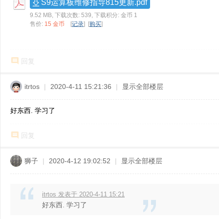
S9运算板维修指导815更新.pdf
ne
9.52 MB, 下载次数: 539, 下载积分: 金币 1
r r
售价:
15 金币
[
记录
] [
购买
]
ep
air
回复
itrtos
|
2020-4-11 15:21:36
|
显示全部楼层
好东西. 学习了
回复
狮子
|
2020-4-12 19:02:52
|
显示全部楼层
itrtos 发表于 2020-4-11 15:21
好东西. 学习了