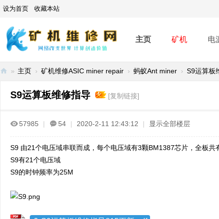
设为首页
收藏本站
主页
矿机
电
»
主页
›
矿机维修ASIC miner repair
›
蚂蚁Ant miner
›
S9运算板
矿
S9运算板维修指导
[复制链接]
机
维
57985
|
54
|
2020-2-11 12:43:12
|
显示全部楼层
修
网
S9 由21个电压域串联而成，每个电压域有3颗BM1387芯片，全板共有
-
S9有21个电压域
A
S9的时钟频率为25M
SI
C
mi