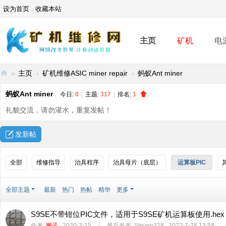
设为首页
收藏本站
主页
矿机
电
»
主页
›
矿机维修ASIC miner repair
›
蚂蚁Ant miner
矿
蚂蚁Ant miner
今日:
0
|
主题:
317
|
排名:
1
机
礼貌交流，请勿灌水，重复发帖！
维
修
发新帖
网
-
全部
维修指导
治具程序
治具母片（底层）
运算板PIC
A
SI
全部主题
最新
热门
热帖
精华
更多
C
S9SE不带钳位PIC文件，适用于S9SE矿机运算板使用.hex
mi
作者:
狮子
2020-3-15
|
最后发表:
Steven328
2022-7-28 13:58