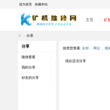
设为首页
收藏本站
主页
矿
›
分享
矿
分享
按类型查看:
全部
|
网址
|
视
机
维
随便看看
现在还没分享
修
我的分享
网
好友的分享
-
A
SI
C
mi