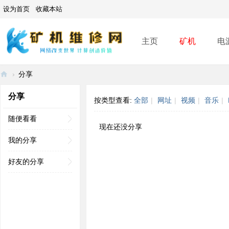
设为首页
收藏本站
主页
矿机
电
›
分享
矿
分享
按类型查看:
全部
|
网址
|
视频
|
音乐
|
机
维
随便看看
现在还没分享
修
我的分享
网
好友的分享
-
A
SI
C
mi