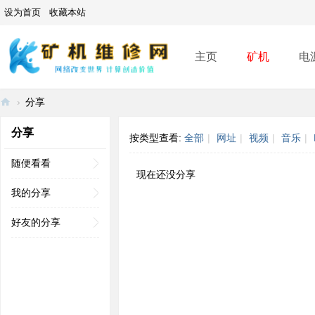
设为首页
收藏本站
主页
矿机
电
›
分享
矿
分享
按类型查看:
全部
|
网址
|
视频
|
音乐
|
机
维
随便看看
现在还没分享
修
我的分享
网
好友的分享
-
A
SI
C
mi