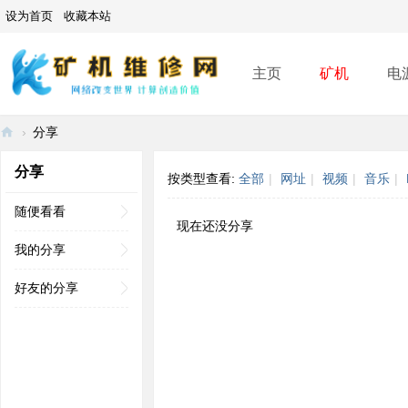
设为首页
收藏本站
主页
矿机
电
›
分享
矿
分享
按类型查看:
全部
|
网址
|
视频
|
音乐
|
机
维
随便看看
现在还没分享
修
我的分享
网
好友的分享
-
A
SI
C
mi