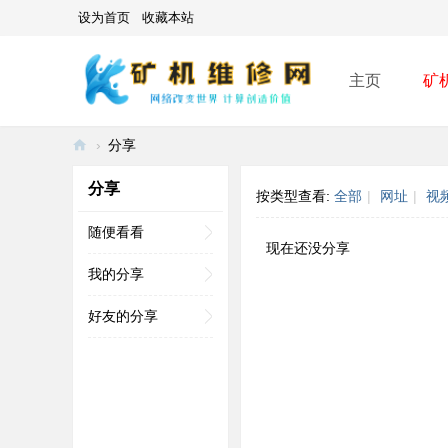
设为首页
收藏本站
主页
矿
›
分享
矿
分享
按类型查看:
全部
|
网址
|
视
机
维
随便看看
现在还没分享
修
我的分享
网
好友的分享
-
A
SI
C
mi