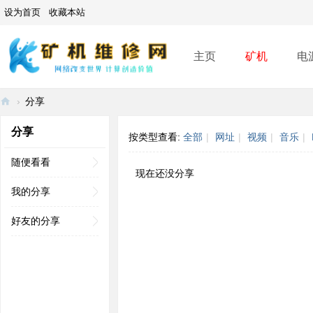
设为首页
收藏本站
主页
矿机
电
›
分享
矿
分享
按类型查看:
全部
|
网址
|
视频
|
音乐
|
机
维
随便看看
现在还没分享
修
我的分享
网
好友的分享
-
A
SI
C
mi