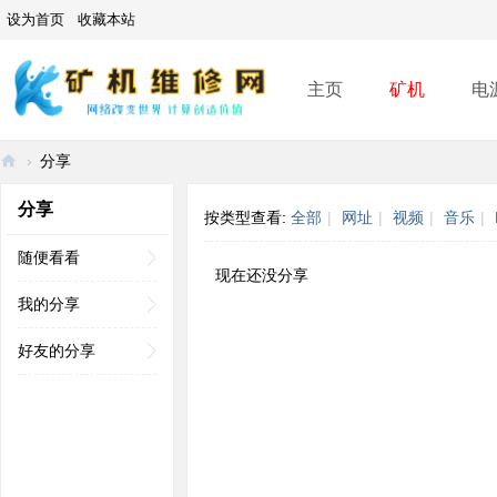
设为首页
收藏本站
主页
矿机
电
›
分享
矿
分享
按类型查看:
全部
|
网址
|
视频
|
音乐
|
机
维
随便看看
现在还没分享
修
我的分享
网
好友的分享
-
A
SI
C
mi