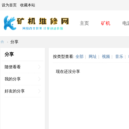
设为首页
收藏本站
主页
矿机
电
›
分享
矿
分享
按类型查看:
全部
|
网址
|
视频
|
音乐
|
机
维
随便看看
现在还没分享
修
我的分享
网
好友的分享
-
A
SI
C
mi