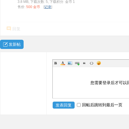
3.8 MB, 下载次数: 5, 下载积分: 金币 1
ne
售价:
500 金币
[
记录
]
r r
ep
回复
air
发新帖
您需要登录后才可以
回帖后跳转到最后一页
发表回复