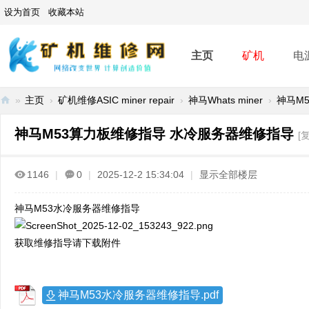
设为首页
收藏本站
主页
矿机
电
»
主页
›
矿机维修ASIC miner repair
›
神马Whats miner
›
神马M5
矿
神马M53算力板维修指导 水冷服务器维修指导
[
机
维
1146
|
0
|
2025-12-2 15:34:04
|
显示全部楼层
修
网
神马M53水冷服务器维修指导
-
A
获取维修指导请下载附件
SI
C
神马M53水冷服务器维修指导.pdf
mi