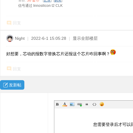
售价:
50 金币
[
记录
] [
购买
]
ne
信号通过 Innosilicon t2 CLK
r r
ep
回复
air
Night
|
2022-6-1 15:05:28
|
显示全部楼层
好想要，芯动的报数字替换芯片还报这个芯片咋回事啊？
回复
发新帖
您需要登录后才可以