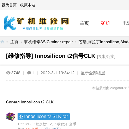
设为首页
收藏本站
主页
矿机
电
»
主页
›
矿机维修ASIC miner repair
›
芯动,阿拉丁Innosilicon,Alad
矿
[维修指导]
Innosilicon t2信号CLK
[复制链接]
机
维
3748
|
1
|
2022-3-1 13:34:12
|
显示全部楼层
修
网
本帖最后由 olegator38 于
-
A
Сигнал Innosilicon t2 CLK
SI
Innosilicon t2 SLK.rar
C
1.55 MB, 下载次数: 12, 下载积分: 金币 1
mi