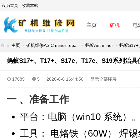
设为首页
收藏本站
主页
矿机
电
»
主页
›
矿机维修ASIC miner repair
›
蚂蚁Ant miner
›
蚂蚁S17+
矿
蚂蚁S17+、T17+、S17e、T17e、S19系列治
机
维
17689
|
5
|
2020-8-6 16:44:50
|
显示全部楼层
修
网
一 、准备工作
-
A
平台：电脑（win10 系统）
SI
C
工具： 电烙铁（60W） 焊
mi