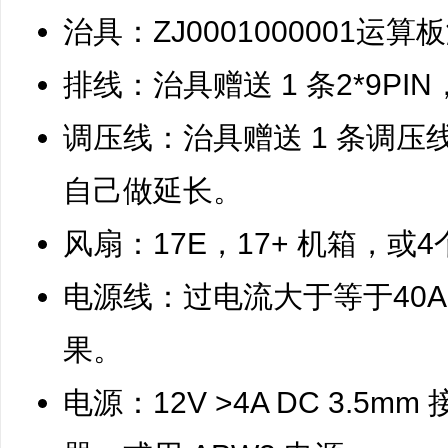
ne
治具：ZJ0001000001
r r
ep
排线：治具赠送 1 条2*9PI
air
调压线：治具赠送 1 条调压
自己做延长。
风扇：17E，17+ 机箱，
电源线：过电流大于等于40
果。
电源：12V >4A DC 3.5m