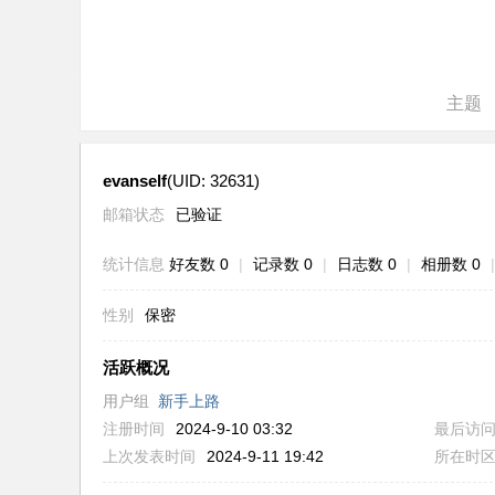
ne
r r
ep
主题
air
evanself
(UID: 32631)
邮箱状态
已验证
统计信息
好友数 0
|
记录数 0
|
日志数 0
|
相册数 0
|
性别
保密
活跃概况
用户组
新手上路
注册时间
2024-9-10 03:32
最后访
上次发表时间
2024-9-11 19:42
所在时