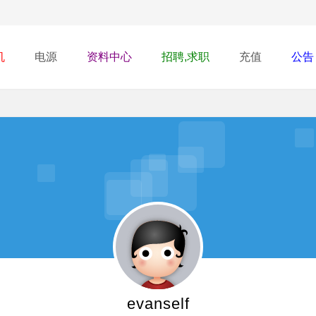
机
电源
资料中心
招聘,求职
充值
公告
evanself