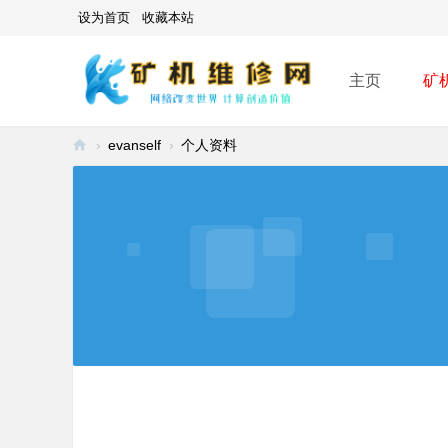
设为首页
收藏本站
主页
矿
›
evanself
›
个人资料
矿
机
维
修
网
-
A
SI
C
mi