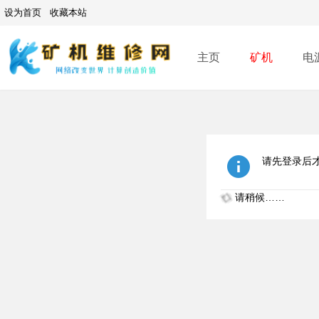
设为首页
收藏本站
主页
矿机
电
请先登录后
请稍候……