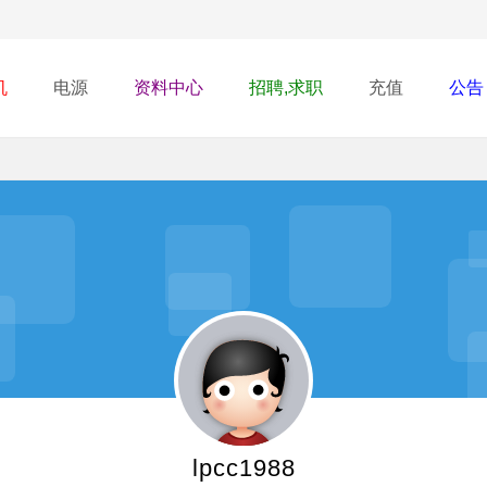
机
电源
资料中心
招聘,求职
充值
公告
lpcc1988