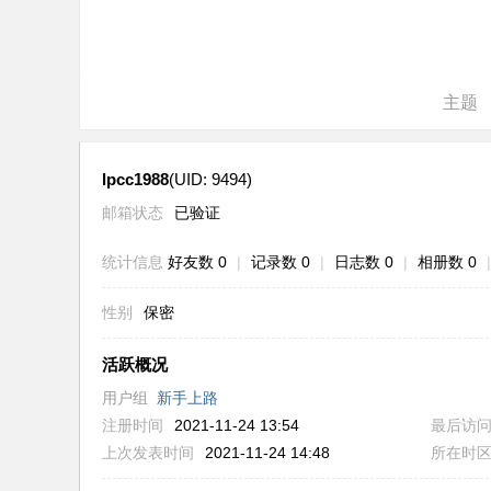
ne
r r
ep
主题
air
lpcc1988
(UID: 9494)
邮箱状态
已验证
统计信息
好友数 0
|
记录数 0
|
日志数 0
|
相册数 0
|
性别
保密
活跃概况
用户组
新手上路
注册时间
2021-11-24 13:54
最后访
上次发表时间
2021-11-24 14:48
所在时