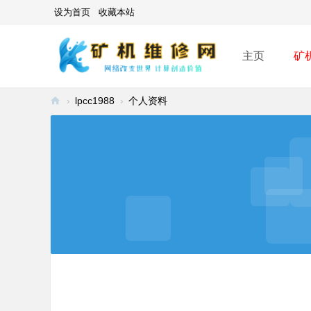
设为首页
收藏本站
主页
矿
›
lpcc1988
›
个人资料
矿
机
维
修
网
-
A
SI
C
mi