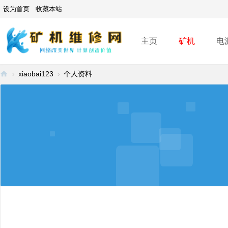
设为首页
收藏本站
主页
矿机
电
›
xiaobai123
›
个人资料
矿
机
维
修
网
-
A
SI
C
mi