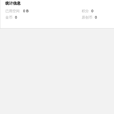
统计信息
已用空间
0 B
积分
0
金币
0
原创币
0