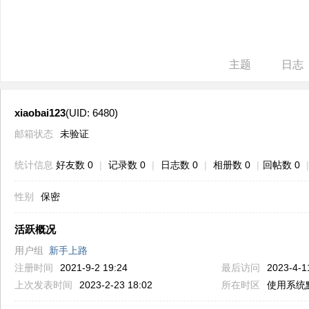
ne
r r
ep
主题
日志
air
xiaobai123
(UID: 6480)
邮箱状态
未验证
统计信息
好友数 0
|
记录数 0
|
日志数 0
|
相册数 0
|
回帖数 0
|
性别
保密
活跃概况
用户组
新手上路
注册时间
2021-9-2 19:24
最后访问
2023-4-1
上次发表时间
2023-2-23 18:02
所在时区
使用系统