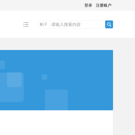
登录
注册账户
帖子
搜
索