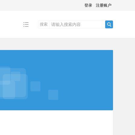
登录
注册账户
搜索
搜
索