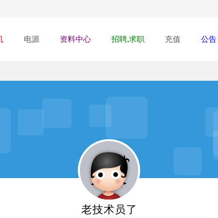
机
电源
资料中心
招聘,求职
充值
公告
老技术员了