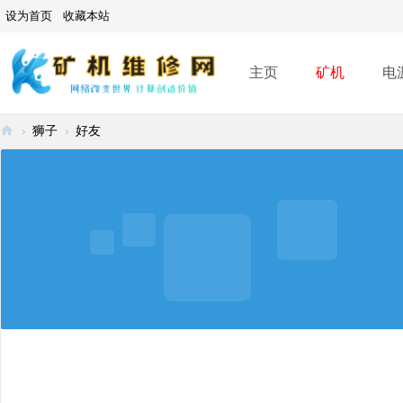
设为首页
收藏本站
主页
矿机
电
›
狮子
›
好友
矿
机
维
修
网
-
A
SI
C
mi