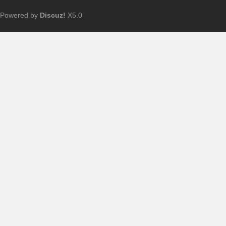
Powered by
Discuz!
X5.0