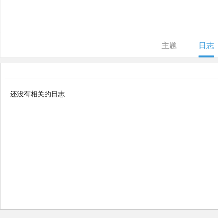
ne
r r
ep
主题
日志
air
还没有相关的日志