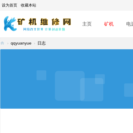
设为首页
收藏本站
主页
矿机
电
›
qqyuanyue
›
日志
矿
机
维
修
网
-
A
SI
C
mi