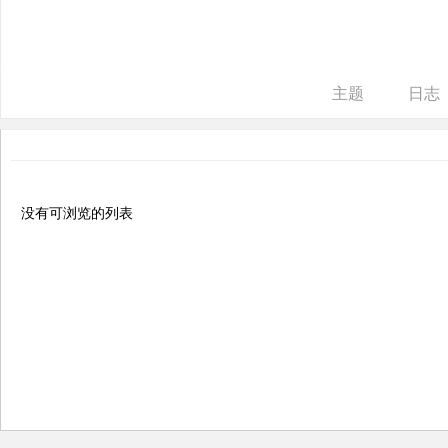
ne
r r
ep
主题
日志
air
没有可浏览的列表