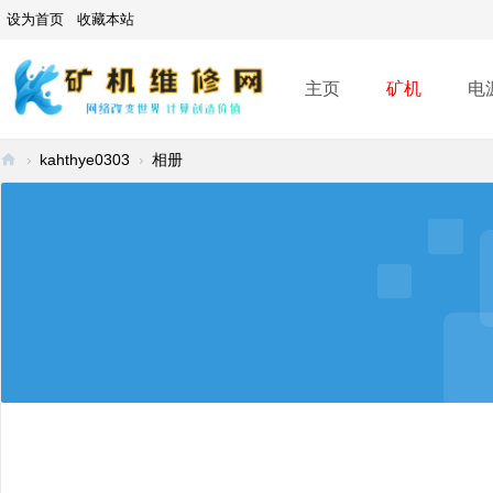
设为首页
收藏本站
主页
矿机
电
›
kahthye0303
›
相册
矿
机
维
修
网
-
A
SI
C
mi