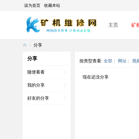
设为首页
收藏本站
主页
矿
›
分享
矿
分享
按类型查看:
全部
|
网址
|
视
机
维
随便看看
现在还没分享
修
我的分享
网
好友的分享
-
A
SI
C
mi