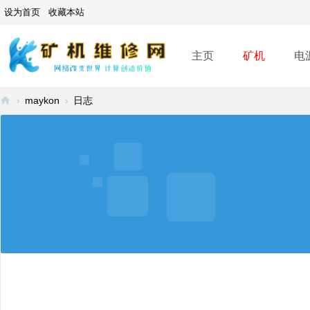
设为首页
收藏本站
主页
矿机
电
›
maykon
›
日志
矿
机
维
修
网
-
A
SI
C
mi