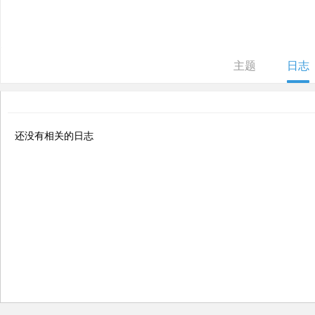
ne
r r
ep
主题
日志
air
还没有相关的日志