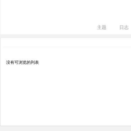
ne
r r
ep
主题
日志
air
没有可浏览的列表