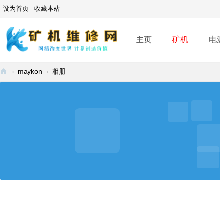
设为首页
收藏本站
主页
矿机
电
›
maykon
›
相册
矿
机
维
修
网
-
A
SI
C
mi