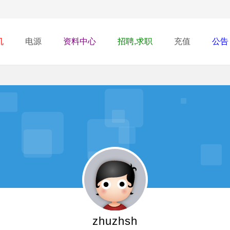
机
电源
资料中心
招聘,求职
充值
公告
zhuzhsh