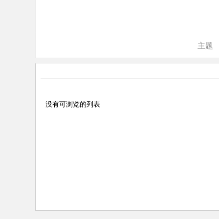
ne
r r
ep
主题
air
没有可浏览的列表