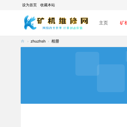
设为首页
收藏本站
主页
矿
›
zhuzhsh
›
相册
矿
机
维
修
网
-
A
SI
C
mi