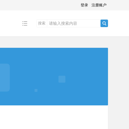
登录
注册账户
搜索
搜
索