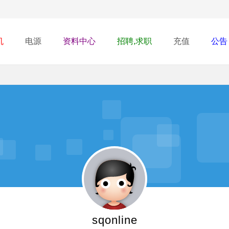
机
电源
资料中心
招聘,求职
充值
公告
sqonline