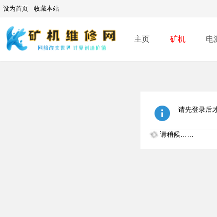
设为首页
收藏本站
主页
矿机
电
请先登录后
请稍候……