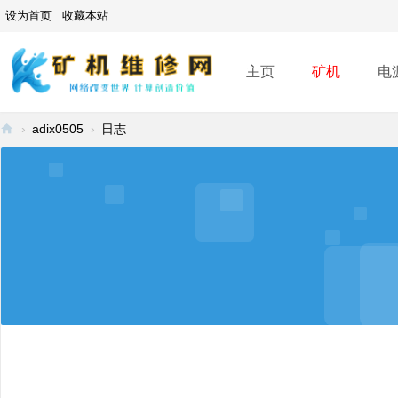
设为首页
收藏本站
主页
矿机
电
›
adix0505
›
日志
矿
机
维
修
网
-
A
SI
C
mi