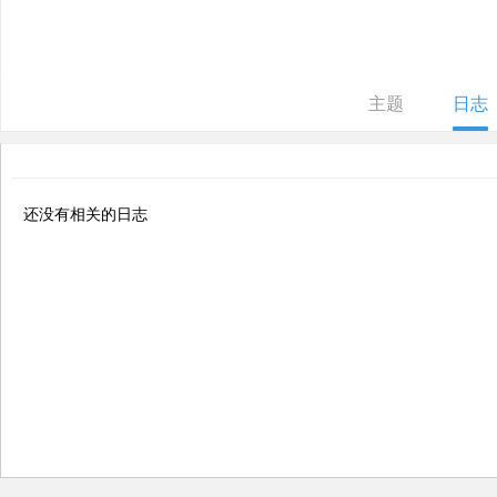
ne
r r
ep
主题
日志
air
还没有相关的日志