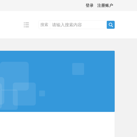
登录
注册账户
搜索
搜
索