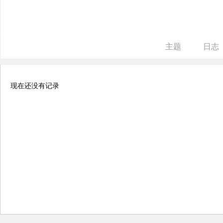
ne
r r
ep
主题
日志
air
现在还没有记录