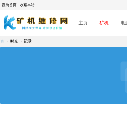
设为首页
收藏本站
主页
矿机
电
›
时光
›
记录
矿
机
维
修
网
-
A
SI
C
mi