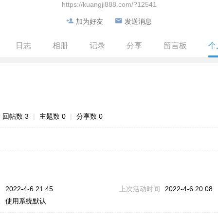
https://kuangji888.com/?12541
加为好友
发送消息
日志
相册
记录
分享
留言板
个
回帖数 3
|
主题数 0
|
分享数 0
问
2022-4-6 21:45
上次活动时间
2022-4-6 20:08
区
使用系统默认