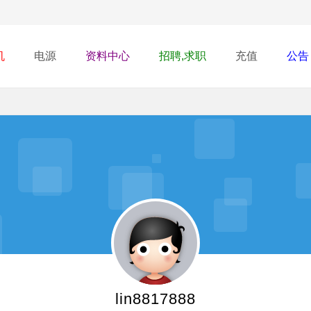
机
电源
资料中心
招聘,求职
充值
公告
lin8817888