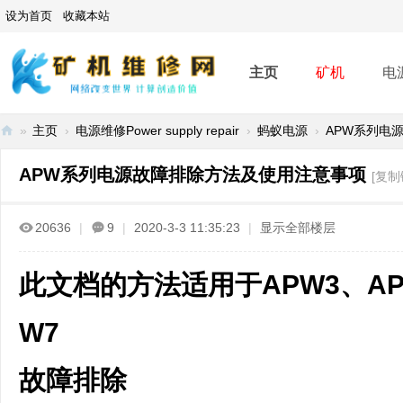
设为首页
收藏本站
主页
矿机
电
»
主页
›
电源维修Power supply repair
›
蚂蚁电源
›
APW系列电源
矿
APW系列电源故障排除方法及使用注意事项
[复制
机
维
20636
|
9
|
2020-3-3 11:35:23
|
显示全部楼层
修
网
此文档的方法适用于APW3、APW
-
A
W7
SI
C
故障排除
mi