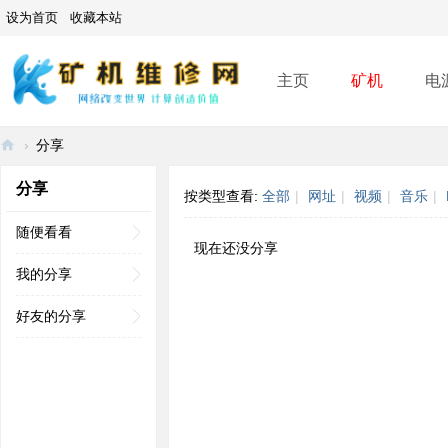
设为首页
收藏本站
主页
矿机
电
›
分享
矿
分享
按类型查看:
全部
|
网址
|
视频
|
音乐
|
机
维
随便看看
现在还没分享
修
我的分享
网
好友的分享
-
A
SI
C
mi