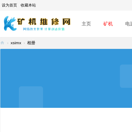
设为首页
收藏本站
主页
矿机
电
›
xsimx
›
相册
矿
机
维
修
网
-
A
SI
C
mi