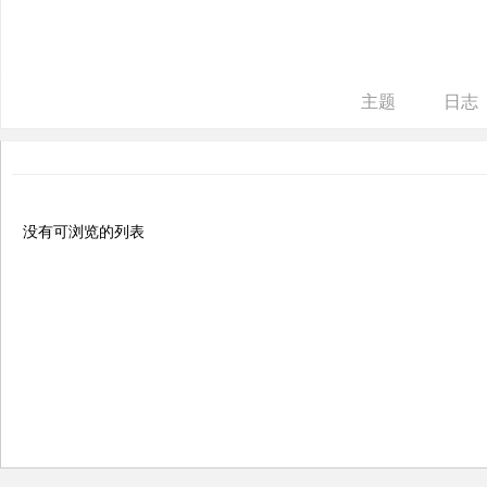
ne
r r
ep
主题
日志
air
没有可浏览的列表