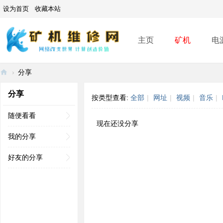
设为首页
收藏本站
主页
矿机
电
›
分享
矿
分享
按类型查看:
全部
|
网址
|
视频
|
音乐
|
机
维
随便看看
现在还没分享
修
我的分享
网
好友的分享
-
A
SI
C
mi