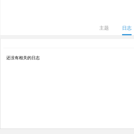
ne
r r
ep
主题
日志
air
还没有相关的日志