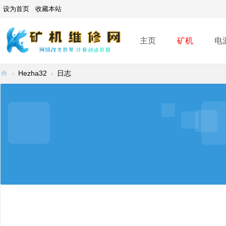
设为首页
收藏本站
主页
矿机
电
›
Hezha32
›
日志
矿
机
维
修
网
-
A
SI
C
mi