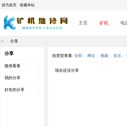
设为首页
收藏本站
主页
矿机
电
›
分享
矿
分享
按类型查看:
全部
|
网址
|
视频
|
音乐
|
机
维
随便看看
现在还没分享
修
我的分享
网
好友的分享
-
A
SI
C
mi