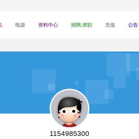
机
电源
资料中心
招聘,求职
充值
公告
1154985300