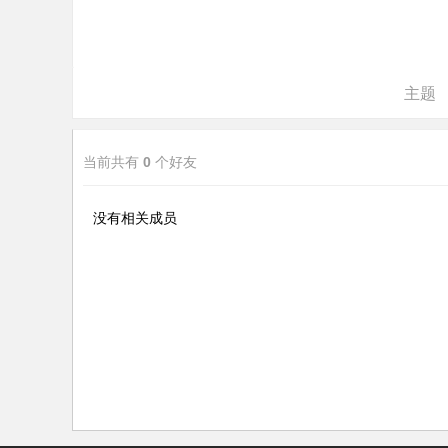
ne
r r
ep
主题
air
当前共有
0
个好友
没有相关成员