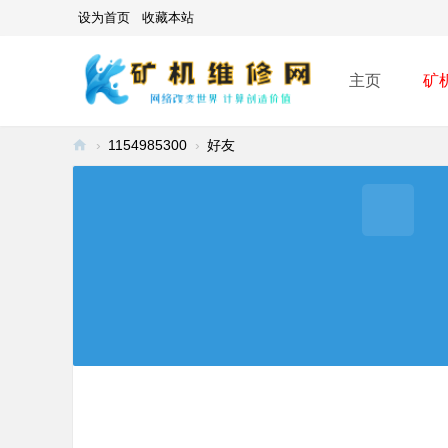
设为首页
收藏本站
主页
矿
›
1154985300
›
好友
矿
机
维
修
网
-
A
SI
C
mi