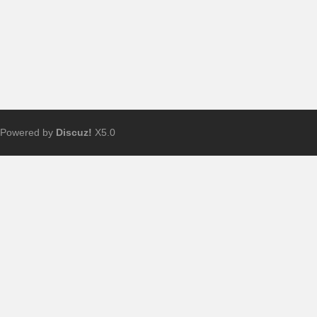
Powered by
Discuz!
X5.0