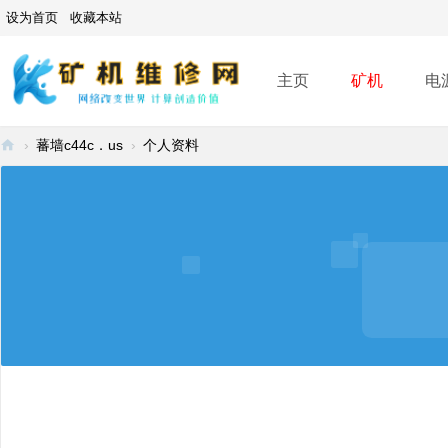
设为首页
收藏本站
主页
矿机
电
›
蕃墙c44c．us
›
个人资料
矿
机
维
修
网
-
A
SI
C
mi