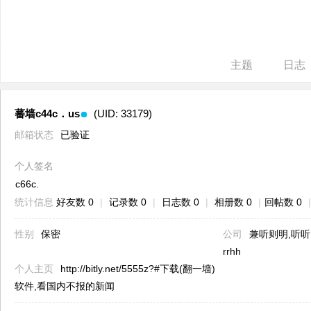
ne
r r
ep
主题
日志
air
蕃墙c44c．us
(UID: 33179)
邮箱状态
已验证
个人签名
c66c.
统计信息
好友数 0
|
记录数 0
|
日志数 0
|
相册数 0
|
回帖数 0
|
性别
保密
公司
兼听则明,听听另一
rrhh
个人主页
http://bitly.net/5555z?#下载(翻一墙)
软件,看国内不报的新闻