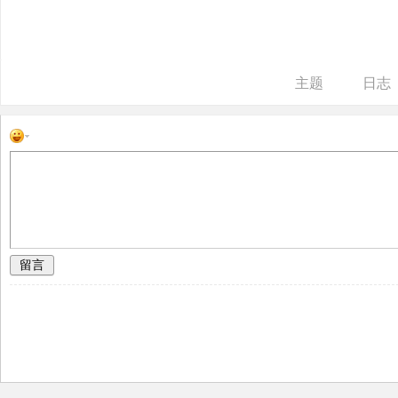
ne
r r
ep
主题
日志
air
留言