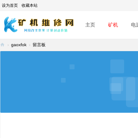
设为首页
收藏本站
主页
矿机
电
›
gaoxfok
›
留言板
矿
机
维
修
网
-
A
SI
C
mi