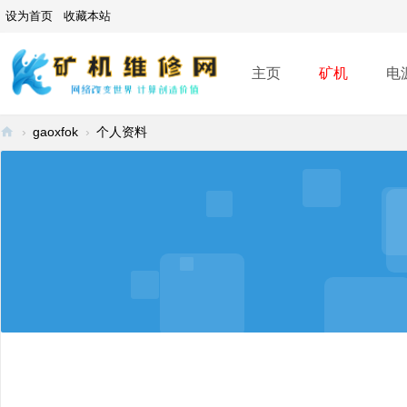
设为首页
收藏本站
主页
矿机
电
›
gaoxfok
›
个人资料
矿
机
维
修
网
-
A
SI
C
mi