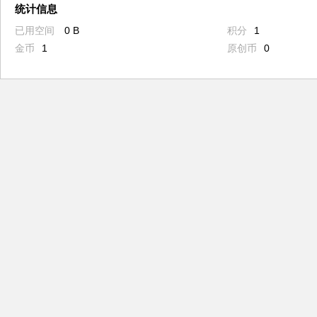
统计信息
已用空间
0 B
积分
1
金币
1
原创币
0