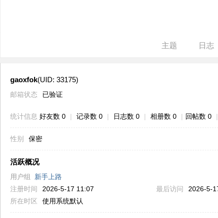
ne
r r
ep
主题
日志
air
gaoxfok
(UID: 33175)
邮箱状态
已验证
统计信息
好友数 0
|
记录数 0
|
日志数 0
|
相册数 0
|
回帖数 0
|
性别
保密
活跃概况
用户组
新手上路
注册时间
2026-5-17 11:07
最后访问
2026-5-1
所在时区
使用系统默认