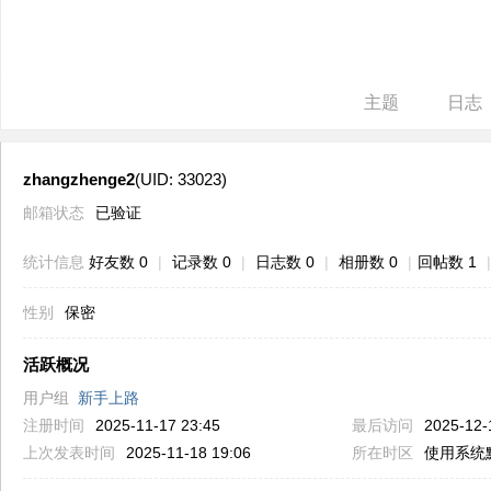
ne
r r
ep
主题
日志
air
zhangzhenge2
(UID: 33023)
邮箱状态
已验证
统计信息
好友数 0
|
记录数 0
|
日志数 0
|
相册数 0
|
回帖数 1
|
性别
保密
活跃概况
用户组
新手上路
注册时间
2025-11-17 23:45
最后访问
2025-12-
上次发表时间
2025-11-18 19:06
所在时区
使用系统