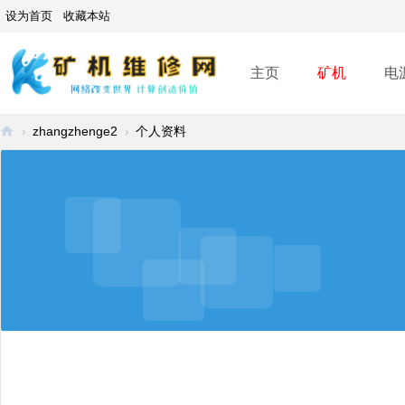
设为首页
收藏本站
主页
矿机
电
›
zhangzhenge2
›
个人资料
矿
机
维
修
网
-
A
SI
C
mi