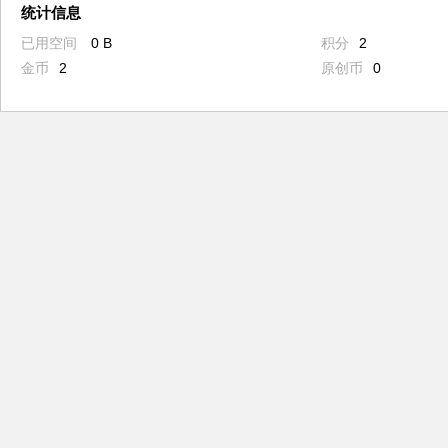
统计信息
已用空间
0 B
积分
2
金币
2
原创币
0