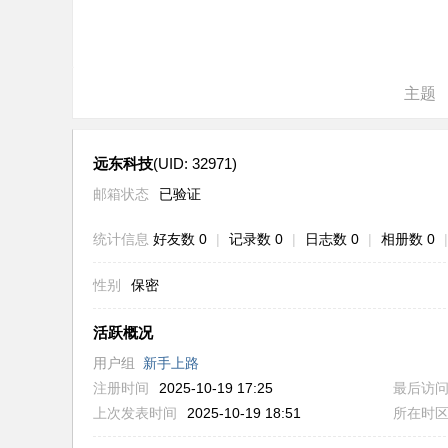
ne
r r
ep
主题
air
远东科技
(UID: 32971)
邮箱状态
已验证
统计信息
好友数 0
|
记录数 0
|
日志数 0
|
相册数 0
|
性别
保密
活跃概况
用户组
新手上路
注册时间
2025-10-19 17:25
最后访
上次发表时间
2025-10-19 18:51
所在时