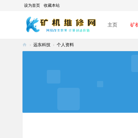
设为首页
收藏本站
主页
矿
›
远东科技
›
个人资料
矿
机
维
修
网
-
A
SI
C
mi